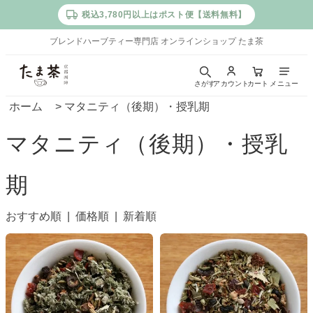
税込3,780円以上はポスト便【送料無料】
ブレンドハーブティー専門店 オンラインショップ たま茶
た
さがす
アカウント
カート
メニュー
ま
ホーム
>
マタニティ（後期）・授乳期
茶
マタニティ（後期）・授乳
｜
京
期
都
西
おすすめ順 |
価格順
|
新着順
陣
の
ブ
レ
ン