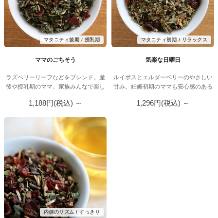
ド
ハ
ー
マタニティ後期 / 授乳期
マタニティ初期 / リラックス
ブ
ママのごちそう
気楽な日曜日
テ
ラズベリーリーフなどをブレンド。産
ルイボスとエルダーベリーのやさしい
ィ
後や授乳期のママ、家族みんなで楽し
甘み。妊娠初期のママも安心感のある
ー
めます。
ブレンド。
1,188円(税込)
～
1,296円(税込)
～
専
門
店
内側のリズム / すっきり