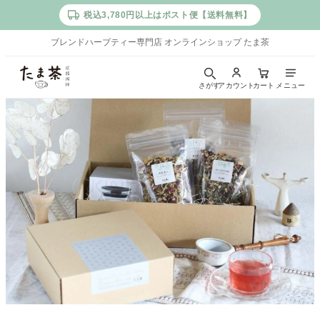
税込3,780円以上はポスト便【送料無料】
ブレンドハーブティー専門店 オンラインショップ たま茶
た
さがす
アカウント
カート
メニュー
ま
茶
｜
京
都
西
陣
の
ブ
レ
ン