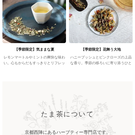
【季節限定】気ままな夏
【季節限定】花舞う大地
レモンマートルやミントの爽快な味わ
ハニーブッシュとピンクローズの上品
い。心もからだもすっきりとリフレッ
な香り。季節の移ろいに寄り添うひと
シュ。
とき。
たま茶について
京都西陣にあるハーブティー専門店です。