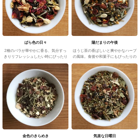
ばら色の日々
陽だまりの午後
2種のバラが華やかに香る、気分すっ
ほうじ茶の香ばしいと爽やかなハーブ
きりリフレッシュしたい時にぴったり
の風味。食後や和菓子にもぴったりの
のブレンド。
ほっとする一杯。
金色のきらめき
気楽な日曜日