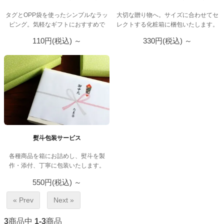
ド
タグとOPP袋を使ったシンプルなラッ
大切な贈り物へ。サイズに合わせてセ
ハ
ピング。気軽なギフトにおすすめで
レクトする化粧箱に梱包いたします。
す。
ー
110円(税込)
～
330円(税込)
～
ブ
テ
ィ
ー
専
門
熨斗包装サービス
店
各種商品を箱にお詰めし、熨斗を製
作・添付、丁寧に包装いたします。
550円(税込)
～
« Prev
Next »
3
商品中
1-3
商品