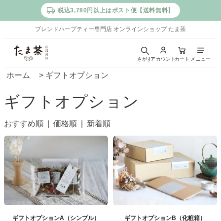
税込3,780円以上はポスト便【送料無料】
ブレンドハーブティー専門店 オンラインショップ たま茶
た
さがす
アカウント
カート
メニュー
ま
ホーム
>
ギフトオプション
茶
ギフトオプション
｜
京
おすすめ順 |
価格順
|
新着順
都
西
陣
の
ブ
レ
ン
ギフトオプションA（シンプル）
ギフトオプションB（化粧箱）