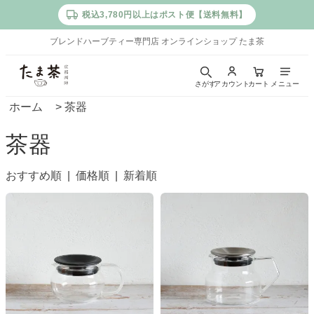
税込3,780円以上はポスト便【送料無料】
ブレンドハーブティー専門店 オンラインショップ たま茶
た
さがす
アカウント
カート
メニュー
ま
ホーム
>
茶器
茶
茶器
｜
京
おすすめ順 |
価格順
|
新着順
都
西
陣
の
ブ
レ
ン