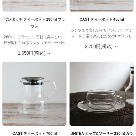
ド
ハ
ワンタッチ ティーポット 280ml ブラ
CAST ティーポット 450ml
ー
ウン
シンプルで美しいデザイン。ハーブテ
ブ
ィーを日常で楽しむためのCASTシリ
280ml・ブラウン。手軽に美味しい一
テ
ーズ。
杯が淹れられるワンタッチティーポッ
2,750円(税込)
～
ト。
ィ
1,650円(税込)
～
ー
専
門
店
CAST ティーポット 700ml
UNITEA カップ&ソーサー 230ml ガラ