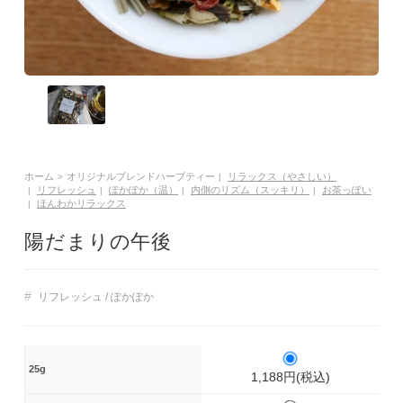
ド
ハ
ー
ブ
テ
ィ
ー
ホーム
オリジナルブレンドハーブティー
リラックス（やさしい）
>
|
リフレッシュ
ぽかぽか（温）
内側のリズム（スッキリ）
お茶っぽい
|
|
|
|
専
ほんわかリラックス
|
門
陽だまりの午後
店
#
リフレッシュ / ぽかぽか
25g
1,188円(税込)