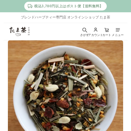
税込3,780円以上はポスト便【送料無料】
ブレンドハーブティー専門店 オンラインショップ たま茶
た
さがす
アカウント
カート
メニュー
ま
茶
｜
京
都
西
陣
の
ブ
レ
ン